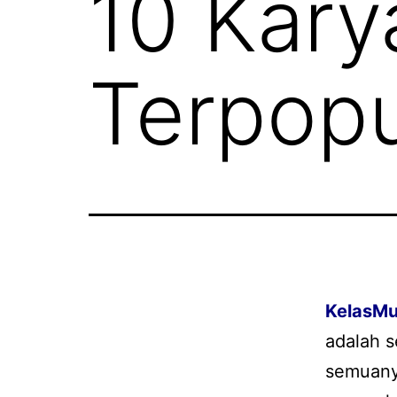
10 Kary
Terpopu
KelasMu
adalah 
semuanya