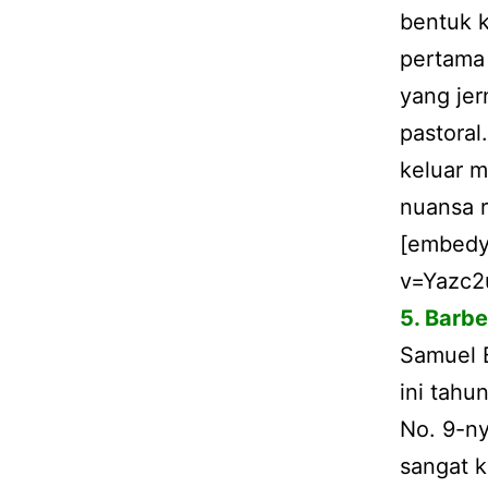
bentuk k
pertama 
yang jer
pastoral
keluar m
nuansa 
[embedy
v=Yazc2
5. Barbe
Samuel B
ini tahu
No. 9-n
sangat k