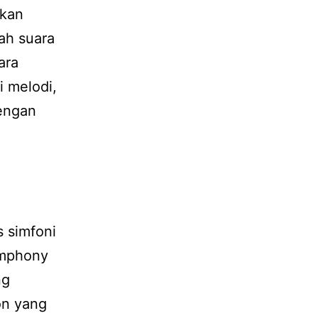
akan
ah suara
ara
i melodi,
dengan
 simfoni
ymphony
ng
on yang