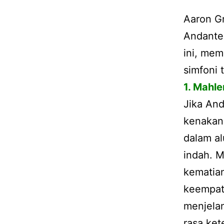
Aaron Gr
Andante,
ini, mem
simfoni 
1. Mahle
Jika An
kenakan,
dalam al
indah. M
kematia
keempat 
menjela
rasa ket