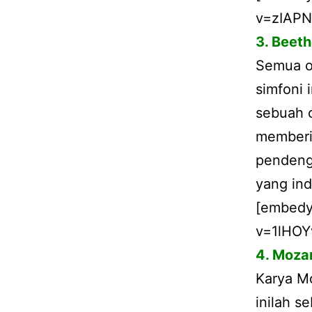
v=zIAPN
3. Beet
Semua o
simfoni 
sebuah c
memberi
pendenga
yang ind
[embedy
v=1lHOY
4. Moza
Karya Mo
inilah s