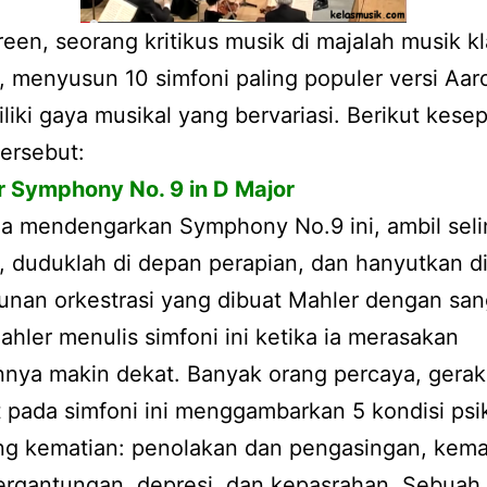
een, seorang kritikus musik di majalah musik kl
 menyusun 10 simfoni paling populer versi Aa
iliki gaya musikal yang bervariasi. Berikut kese
tersebut:
r Symphony No. 9 in D Major
da mendengarkan Symphony No.9 ini, ambil sel
 duduklah di depan perapian, dan hanyutkan di
unan orkestrasi yang dibuat Mahler dengan san
ahler menulis simfoni ini ketika ia merasakan
nnya makin dekat. Banyak orang percaya, gera
pada simfoni ini menggambarkan 5 kondisi psik
ng kematian: penolakan dan pengasingan, kema
ergantungan, depresi, dan kepasrahan. Sebuah 