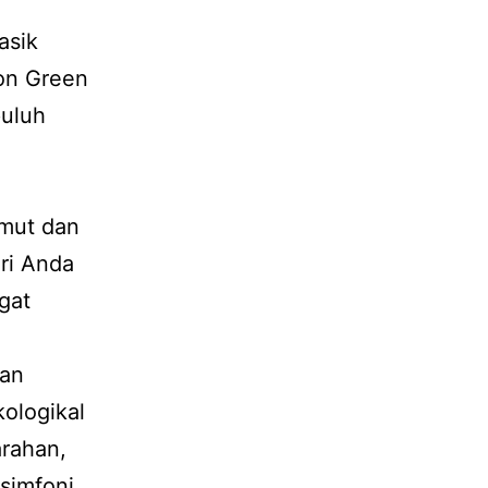
asik
ron Green
puluh
imut dan
ri Anda
gat
kan
ologikal
rahan,
simfoni