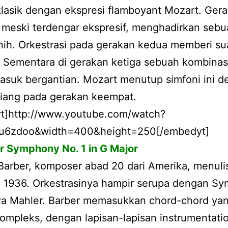
lasik dengan ekspresi flamboyant Mozart. Ger
meski terdengar ekspresif, menghadirkan sebu
nih. Orkestrasi pada gerakan kedua memberi su
. Sementara di gerakan ketiga sebuah kombinas
asuk bergantian. Mozart menutup simfoni ini 
riang pada gerakan keempat.
t]http://www.youtube.com/watch?
u6zdoo&width=400&height=250[/embedyt]
r Symphony No. 1 in G Major
arber, komposer abad 20 dari Amerika, menulis
n 1936. Orkestrasinya hampir serupa dengan S
ya Mahler. Barber memasukkan chord-chord ya
ompleks, dengan lapisan-lapisan instrumentati