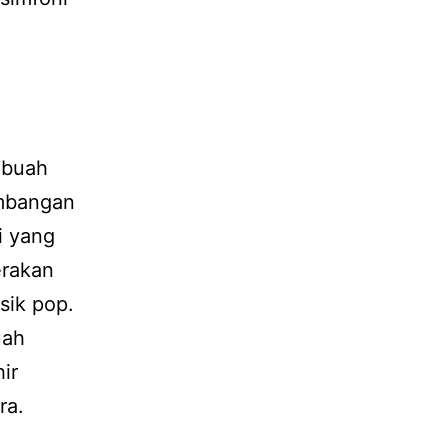
ebuah
imbangan
i yang
erakan
ik pop.
uah
ir
ra.