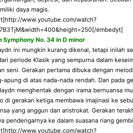
iliki daya magis.
t]http://www.youtube.com/watch?
7B3TjM&width=400&height=250[/embedyt]
n Symphony No. 34 in D minor
ydn ini mungkin kurang dikenal, tetapi inilah s
dari periode Klasik yang sempurna dalam kese
an seni. Gerakan pertama dibuka dengan melod
g-apung di atas nada-nada rendah. Dan pada g
Haydn menghentak dengan irama bernuansa mus
o di gerakan ketiga membawa imajinasi ke seb
nsa yang anggun dan aristrokat. Gerakan terakh
 pendengarnya ke dalam suasana riang gembi
t]http://www.youtube.com/watch?