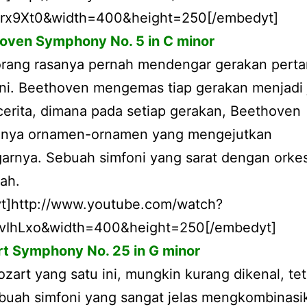
rx9Xt0&width=400&height=250[/embedyt]
hoven Symphony No. 5 in C minor
rang rasanya pernah mendengar gerakan perta
ini. Beethoven mengemas tiap gerakan menjadi 
erita, dimana pada setiap gerakan, Beethoven
nya ornamen-ornamen yang mengejutkan
rnya. Sebuah simfoni yang sarat dengan orkes
ah.
t]http://www.youtube.com/watch?
vIhLxo&width=400&height=250[/embedyt]
rt Symphony No. 25 in G minor
zart yang satu ini, mungkin kurang dikenal, tet
ebuah simfoni yang sangat jelas mengkombinasi