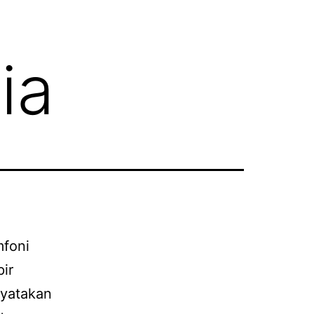
ia
mfoni
ir
nyatakan