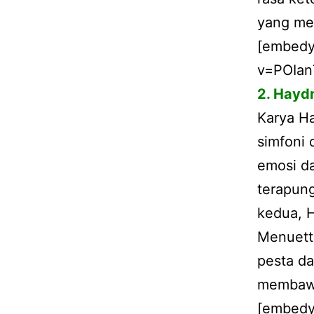
yang mem
[embedy
v=POIan
2. Hayd
Karya Ha
simfoni 
emosi d
terapun
kedua, 
Menuett
pesta da
membawa
[embedy