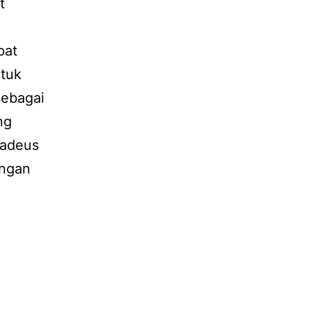
t
pat
tuk
sebagai
ng
madeus
engan