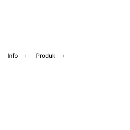
Info
Produk
Open
Open
Open
menu
menu
menu