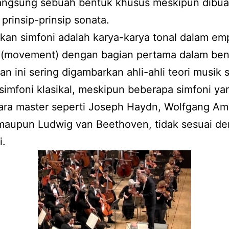
langsung sebuah bentuk khusus meskipun dibua
prinsip-prinsip sonata.
an simfoni adalah karya-karya tonal dalam em
 (movement) dengan bagian pertama dalam ben
an ini sering digambarkan ahli-ahli teori musik 
 simfoni klasikal, meskipun beberapa simfoni ya
para master seperti Joseph Haydn, Wolfgang A
maupun Ludwig van Beethoven, tidak sesuai d
i.