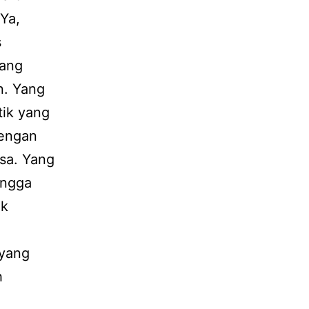
 Ya,
s
rang
n. Yang
tik yang
dengan
sa. Yang
ingga
uk
 yang
h