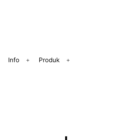
Info
Produk
Open
Open
Open
menu
menu
menu