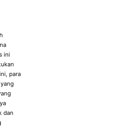
th
ena
 ini
kukan
ni, para
 yang
 yang
nya
k dan
g