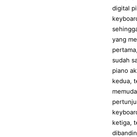
digital 
keyboard
sehingg
yang mem
pertama,
sudah sa
piano ak
kedua, 
memudah
pertunju
keyboard
ketiga, 
dibandin