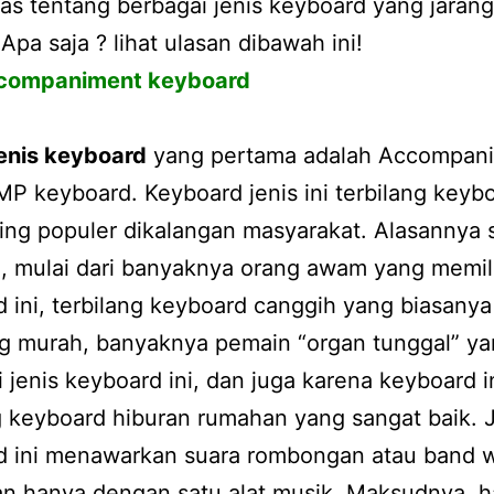
s tentang berbagai jenis keyboard yang jarang
 Apa saja ? lihat ulasan dibawah ini!
companiment keyboard
jenis keyboard
yang pertama adalah Accompan
P keyboard. Keyboard jenis ini terbilang keyb
ing populer dikalangan masyarakat. Alasannya 
 mulai dari banyaknya orang awam yang memili
 ini, terbilang keyboard canggih yang biasanya
ng murah, banyaknya pemain “organ tunggal” y
jenis keyboard ini, dan juga karena keyboard i
g keyboard hiburan rumahan yang sangat baik. 
d ini menawarkan suara rombongan atau band 
an hanya dengan satu alat musik. Maksudnya, 