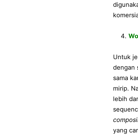
digunak
komersia
Wo
Untuk je
dengan 
sama ka
mirip. 
lebih da
sequence
compos
yang ca