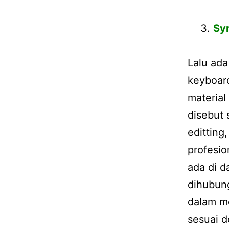
Sy
Lalu ada
keyboard
material
disebut
editting
profesi
ada di d
dihubung
dalam m
sesuai d