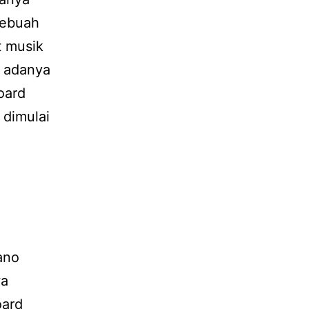
sebuah
t musik
a adanya
oard
 dimulai
ano
wa
oard