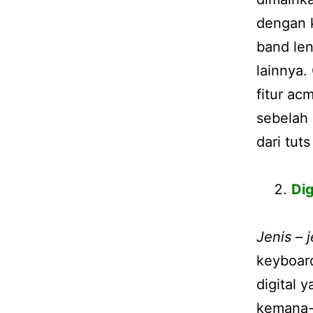
dengan k
band len
lainnya.
fitur ac
sebelah 
dari tut
Dig
Jenis – 
keyboar
digital 
kemana-m