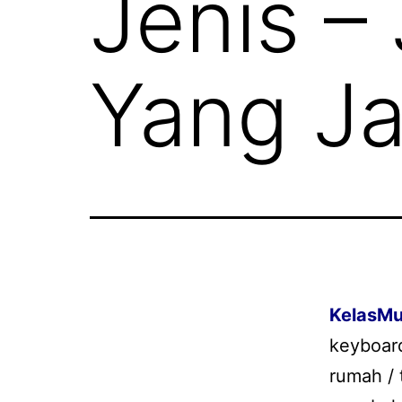
Jenis –
Yang Ja
KelasMu
keyboar
rumah / 