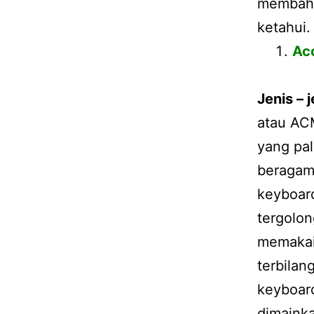
membaha
ketahui.
Ac
Jenis – 
atau ACM
yang pal
beragam,
keyboard
tergolo
memakai 
terbilan
keyboar
dimaink