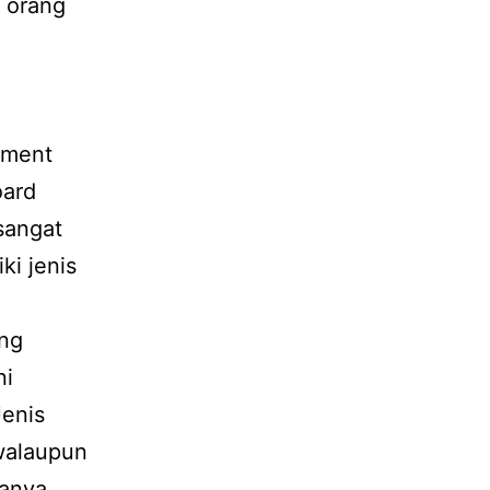
 orang
iment
oard
sangat
ki jenis
ang
ni
Jenis
walaupun
hanya