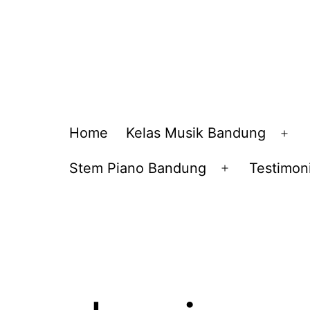
Home
Kelas Musik Bandung
Op
me
Stem Piano Bandung
Testimoni
Open
menu