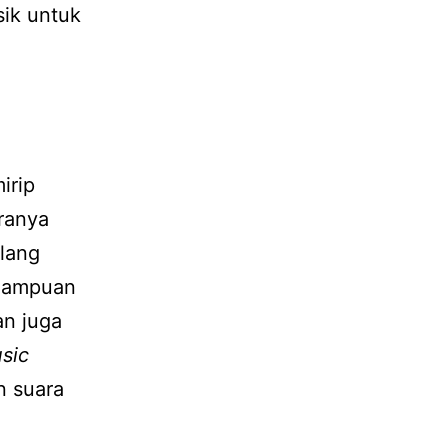
ik untuk
irip
ranya
lang
emampuan
an juga
sic
n suara