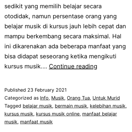
sedikit yang memilih belajar secara
otodidak, namun persentase orang yang
belajar musik di kursus jauh lebih cepat dan
mampu berkembang secara maksimal. Hal
ini dikarenakan ada beberapa manfaat yang
bisa didapat seseorang ketika mengikuti
Manfaat
kursus musik.…
Continue reading
Kursus
Musik
Published
23 February 2021
Ketika
Categorized as
Info
,
Musik
,
Orang Tua
,
Untuk Murid
Proses
Tagged
belajar musik
,
bermain musik
,
kelebihan musik
,
kursus musik
,
kursus musik online
,
manfaat belajar
Belajar
musik
,
manfaat musik