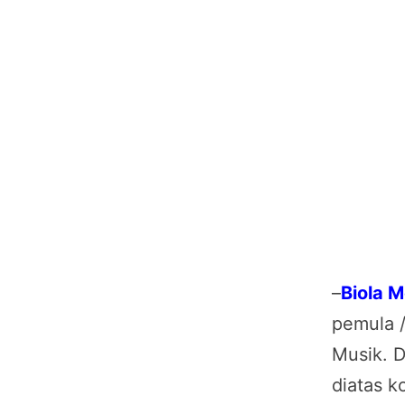
–
Biola M
pemula /
Musik. D
diatas k