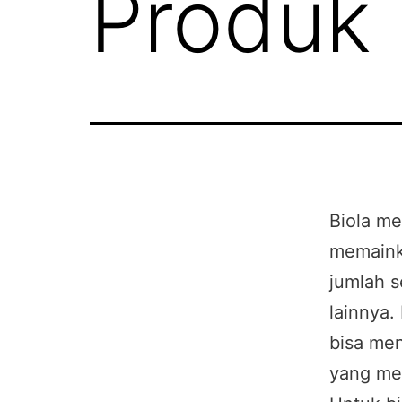
Produk 
Biola me
memainka
jumlah s
lainnya.
bisa me
yang me