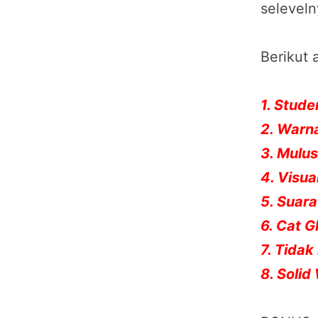
seleveln
Berikut 
1. Stude
2. War
3. Mulus
4. Visua
5. Suar
6. Cat G
7. Tidak
8. Solid