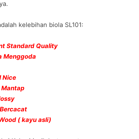
ya.
adalah kelebihan biola SL101:
nt Standard Quality
na Menggoda
l Nice
a Mantap
lossy
 Bercacat
 Wood ( kayu asli)