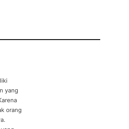
iki
an yang
 Karena
ak orang
a.