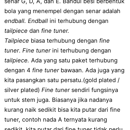
senar G, D, A, dan E. Bandul besi berbentuk
bola yang menempel dengan senar adalah
endball. Endball
ini terhubung dengan
tailpiece
dan
fine tuner.
Tailpiece
biasa terhubung dengan
fine
tuner
.
Fine tuner
ini terhubung dengan
tailpiece.
Ada yang satu paket terhubung
dengan 4
fine tuner
bawaan. Ada juga yang
kita pasangkan satu persatu.(gold plated /
silver plated)
Fine tuner
sendiri fungsinya
untuk stem juga. Biasanya jika nadanya
kurang naik sedikit bisa kita putar dari fine
tuner, contoh nada A ternyata kurang
sedikit, kita putar dari fine tuner tidak perlu