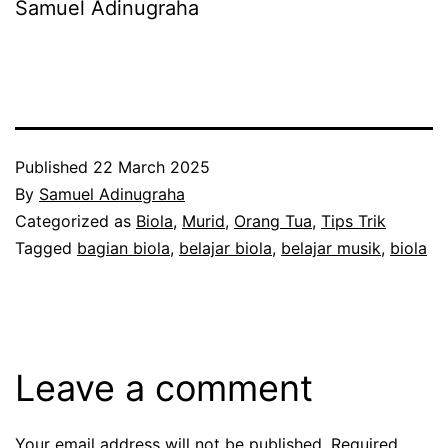
Samuel Adinugraha
Published
22 March 2025
By
Samuel Adinugraha
Categorized as
Biola
,
Murid
,
Orang Tua
,
Tips Trik
Tagged
bagian biola
,
belajar biola
,
belajar musik
,
biola
Leave a comment
Your email address will not be published.
Required