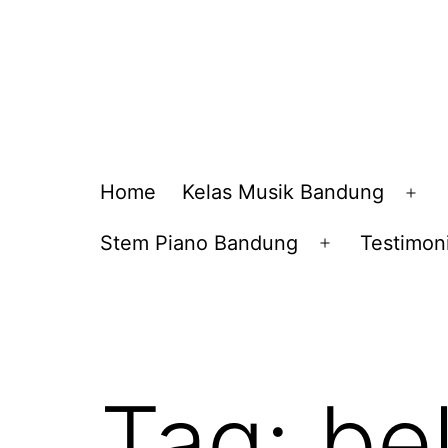
Home
Kelas Musik Bandung
Op
me
Stem Piano Bandung
Testimoni
Open
menu
Tag:
bel