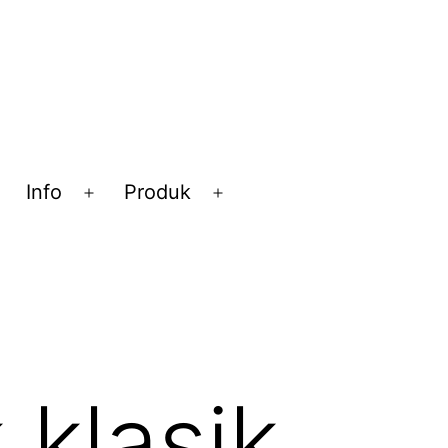
Info
Produk
Open
Open
Open
menu
menu
menu
 klasik