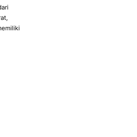
ari
at,
memiliki