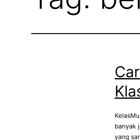
Car
Kla
KelasMus
banyak j
yang san