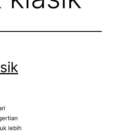
sik
ri
gertian
uk lebih