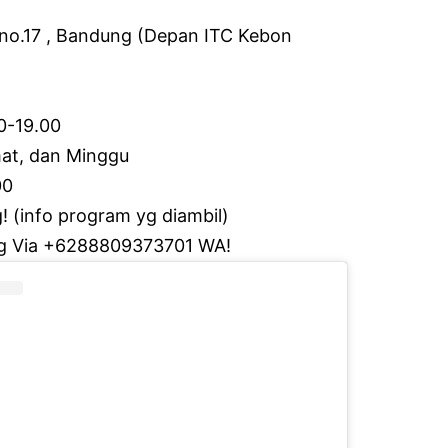
no.17 , Bandung (Depan ITC Kebon
00-19.00
at, dan Minggu
00
g!
(info program yg diambil)
g Via +6288809373701 WA!