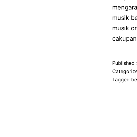
mengarah
musik be
musik or
cakupa
Published
Categoriz
Tagged
be