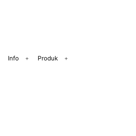
Info
Produk
Open
Open
Open
menu
menu
menu