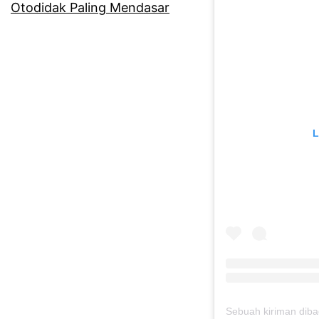
Otodidak Paling Mendasar
L
Sebuah kiriman diba