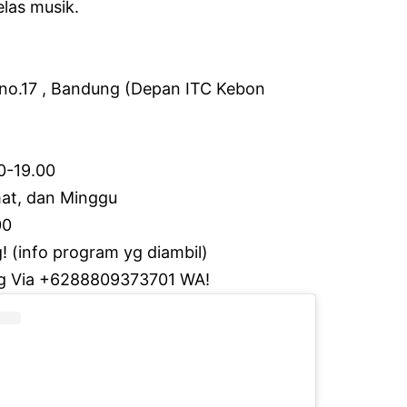
las musik.
no.17 , Bandung (Depan ITC Kebon
00-19.00
at, dan Minggu
00
g!
(info program yg diambil)
g Via +6288809373701 WA!