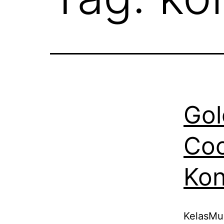
Gol
Coc
Kon
KelasMu