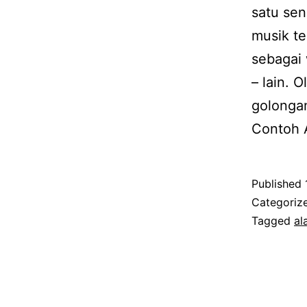
satu sen
musik t
sebagai
– lain. 
golonga
Contoh 
Published
Categoriz
Tagged
al