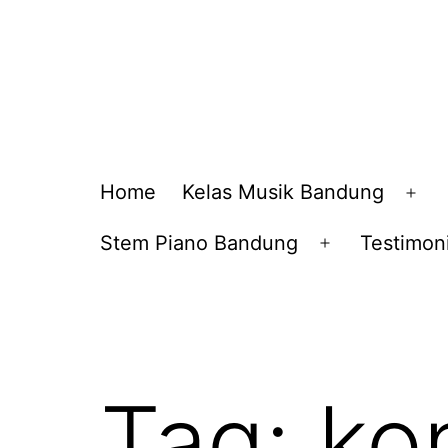
Home
Kelas Musik Bandung
Op
me
Stem Piano Bandung
Testimoni
Open
menu
Tag:
ko