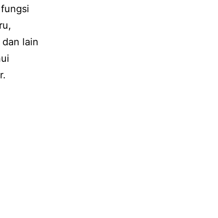
 fungsi
ru,
dan lain
ui
er.