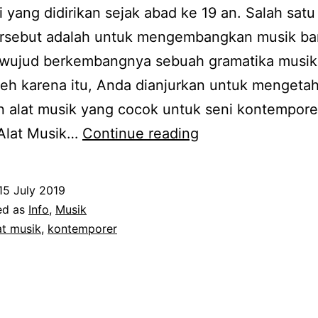
i yang didirikan sejak abad ke 19 an. Salah satu
ersebut adalah untuk mengembangkan musik ba
 wujud berkembangnya sebuah gramatika musik 
Oleh karena itu, Anda dianjurkan untuk mengetah
n alat musik yang cocok untuk seni kontempor
Golongan
Alat Musik…
Continue reading
Alat
Musik
15 July 2019
Yang
ed as
Info
,
Musik
Cocok
at musik
,
kontemporer
Untuk
Seni
Kontemporer