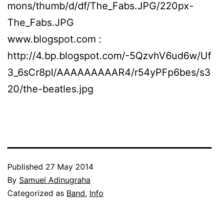
mons/thumb/d/df/The_Fabs.JPG/220px-
The_Fabs.JPG
www.blogspot.com :
http://4.bp.blogspot.com/-5QzvhV6ud6w/Uf
3_6sCr8pI/AAAAAAAAAR4/r54yPFp6bes/s3
20/the-beatles.jpg
Published
27 May 2014
By
Samuel Adinugraha
Categorized as
Band
,
Info