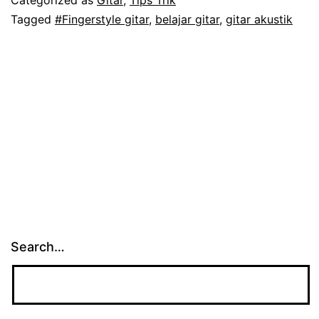
Bermain
Tagged
#Fingerstyle gitar
,
belajar gitar
,
gitar akustik
Gitar
Akustik
Search…