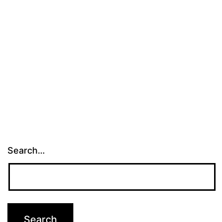
Vibra/V
Search…