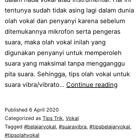
tentunya sudah tidak asing lagi dalam dunia
olah vokal dan penyanyi karena sebelum
ditemukannya mikrofon serta pengeras
suara, maka olah vokal inilah yang
digunakan penyanyi untuk memperoleh
suara yang maksimal tanpa mengganggu
pita suara. Sehingga, tips olah vokal untuk
Menget
suara vibra/vibrato…
Continue reading
Tips
Olah
Published
6 April 2020
Vokal
Categorized as
Tips Trik
,
Vokal
Untuk
Tagged
#belajarvokal
,
#suaravibra
,
#tipsbelajarvokal
,
#tipsolahvokal
Suara