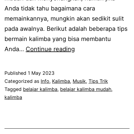
Anda tidak tahu bagaimana cara
memainkannya, mungkin akan sedikit sulit
pada awalnya. Berikut adalah beberapa tips
bermain kalimba yang bisa membantu
8
Anda…
Continue reading
Tips
Bermain
Published
1 May 2023
Kalimba
Categorized as
Info
,
Kalimba
,
Musik
,
Tips Trik
dan
Tagged
belajar kalimba
,
belajar kalimba mudah
,
kalimba
Manfaatnya