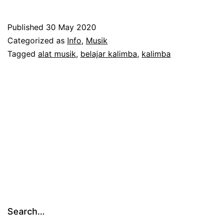
Beli
Kalimba?
Published
30 May 2020
Ini
Categorized as
Info
,
Musik
Dia
Tagged
alat musik
,
belajar kalimba
,
kalimba
Jenis-
Jenis
Alat
Musik
Kalimba
dan
Harganya
Search…