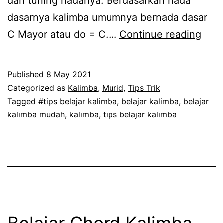
dan tuning nadanya. Berdasarkan nada
dasarnya kalimba umumnya bernada dasar
4
C Mayor atau do = C.…
Continue reading
Juru
Cara
Published
8 May 2021
Ste
Categorized as
Kalimba
,
Murid
,
Tips Trik
/
Tagged
#tips belajar kalimba
,
belajar kalimba
,
belajar
kalimba mudah
,
kalimba
,
tips belajar kalimba
Tuni
Kali
Do
=
C
Belajar Chord Kalimba