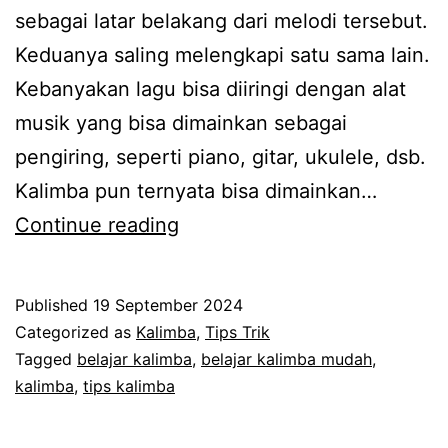
sebagai latar belakang dari melodi tersebut.
Keduanya saling melengkapi satu sama lain.
Kebanyakan lagu bisa diiringi dengan alat
musik yang bisa dimainkan sebagai
pengiring, seperti piano, gitar, ukulele, dsb.
Kalimba pun ternyata bisa dimainkan…
2
Continue reading
JURUS
Mengiringi
Published
19 September 2024
Lagu
Categorized as
Kalimba
,
Tips Trik
Lewat
Tagged
belajar kalimba
,
belajar kalimba mudah
,
kalimba
,
tips kalimba
Kalimba