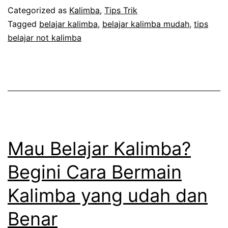
Menghafal
Categorized as
Kalimba
,
Tips Trik
Not
Tagged
belajar kalimba
,
belajar kalimba mudah
,
tips
belajar not kalimba
Kalimba
Mau Belajar Kalimba?
Begini Cara Bermain
Kalimba yang udah dan
Benar