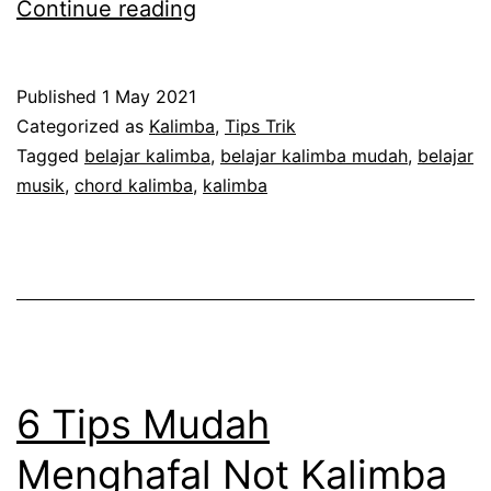
Belajar
Continue reading
Chord
Kalimba
Published
1 May 2021
Dasar
Categorized as
Kalimba
,
Tips Trik
MUDAH
Tagged
belajar kalimba
,
belajar kalimba mudah
,
belajar
musik
,
chord kalimba
,
kalimba
6 Tips Mudah
Menghafal Not Kalimba