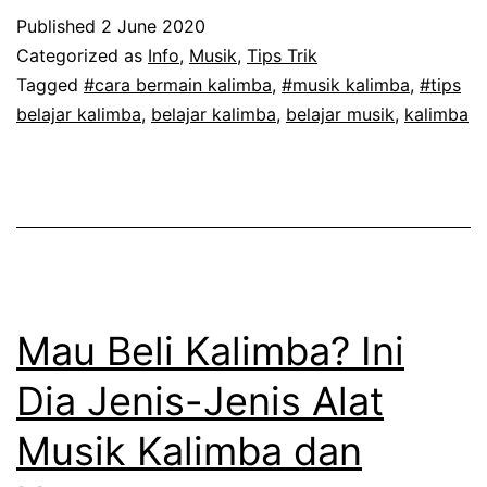
Kalimba?
Published
2 June 2020
Begini
Categorized as
Info
,
Musik
,
Tips Trik
Cara
Tagged
#cara bermain kalimba
,
#musik kalimba
,
#tips
belajar kalimba
,
belajar kalimba
,
belajar musik
,
kalimba
Bermain
Kalimba
yang
udah
dan
Benar
Mau Beli Kalimba? Ini
Dia Jenis-Jenis Alat
Musik Kalimba dan