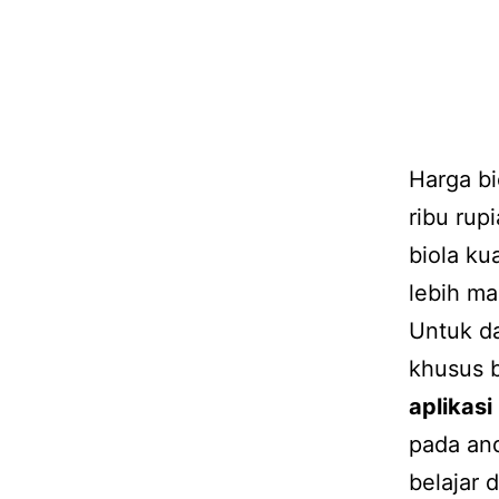
Harga bi
ribu rup
biola ku
lebih ma
Untuk da
khusus b
aplikasi
pada and
belajar 