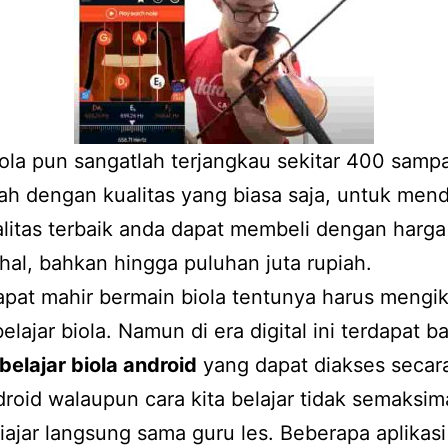
ola pun sangatlah terjangkau sekitar 400 samp
iah dengan kualitas yang biasa saja, untuk men
alitas terbaik anda dapat membeli dengan harg
hal, bahkan hingga puluhan juta rupiah.
pat mahir bermain biola tentunya harus mengik
elajar biola. Namun di era digital ini terdapat b
 belajar biola android
yang dapat diakses secara
roid walaupun cara kita belajar tidak semaksim
diajar langsung sama guru les. Beberapa aplikas