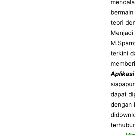
mendalam
bermain 
teori de
Menjadi 
M.Sparr
terkini 
memberi 
Aplikasi
siapapun
dapat di
dengan b
didownlo
terhubun