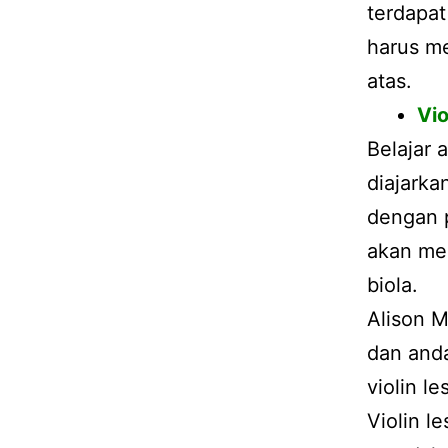
terdapat
harus m
atas.
Vio
Belajar 
diajarka
dengan 
akan men
biola.
Alison M
dan anda
violin l
Violin l