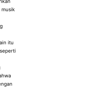
uhkan
t musik
ng
ain itu
seperti
g
bahwa
dengan