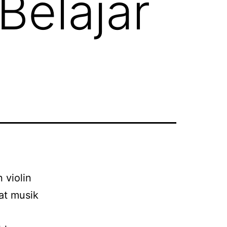
Belajar
 violin
at musik