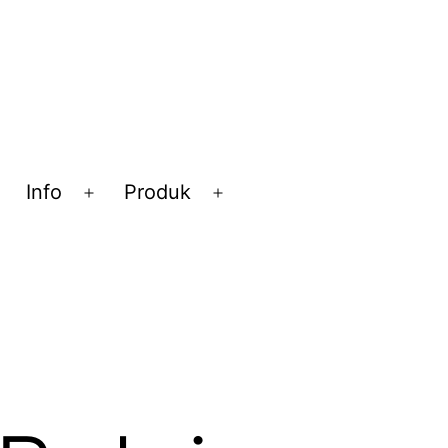
Info
Produk
Open
Open
Open
menu
menu
menu