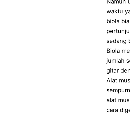
Namun u
waktu ya
biola bi
pertunju
sedang b
Biola mem
jumlah s
gitar de
Alat mus
sempurna
alat mus
cara dig