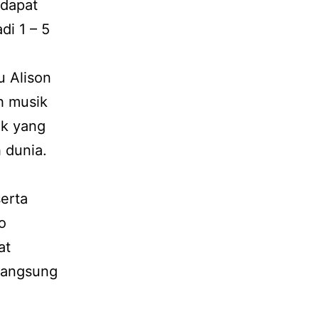
 dapat
di 1 – 5
u Alison
h musik
ik yang
 dunia.
erta
o
at
 langsung