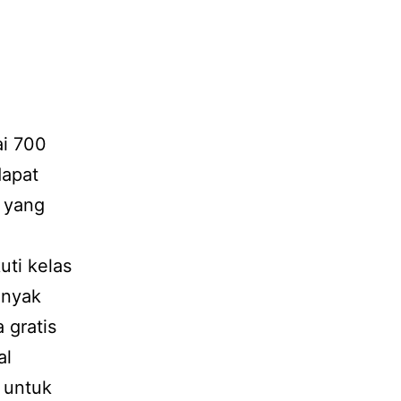
ai 700
dapat
a yang
uti kelas
anyak
 gratis
al
i untuk