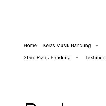
Home
Kelas Musik Bandung
Op
me
Stem Piano Bandung
Testimoni
Open
menu