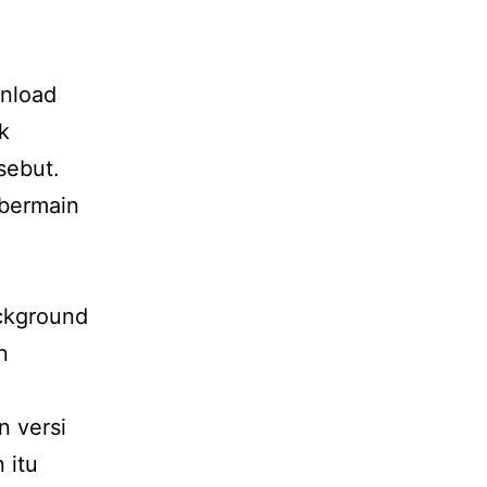
wnload
k
sebut.
 bermain
m
ckground
n
n versi
 itu