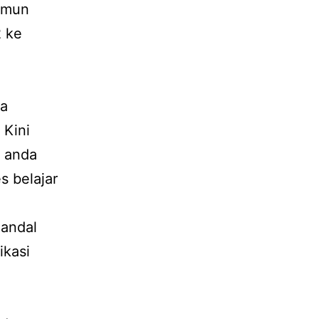
namun
 ke
ka
 Kini
 anda
s belajar
handal
ikasi