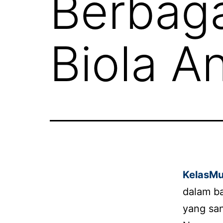
Berbaga
Biola A
KelasMu
dalam ba
yang san