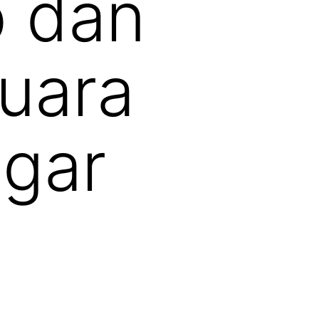
b dan
uara
ngar