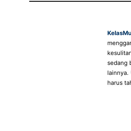
KelasMu
menggang
kesulita
sedang b
lainnya
harus t