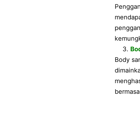
Penggant
mendapa
penggan
kemungki
Bo
Body san
dimainka
menghasi
bermasa