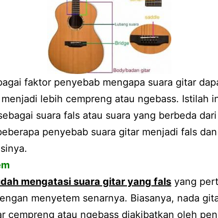
agai faktor penyebab mengapa suara gitar dap
menjadi lebih cempreng atau ngebass. Istilah in
sebagai suara fals atau suara yang berbeda dari 
beberapa penyebab suara gitar menjadi fals dan
sinya.
em
dah meng
atasi
suara gitar yang fals
yang per
dengan menyetem senarnya. Biasanya, nada git
ar cempreng atau ngebass diakibatkan oleh pen