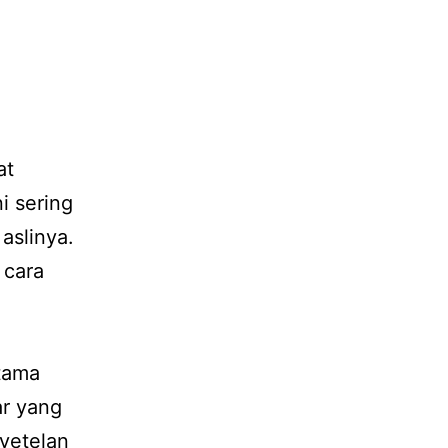
at
i sering
aslinya.
 cara
tama
ar yang
yetelan