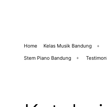
Home
Kelas Musik Bandung
Op
me
Stem Piano Bandung
Testimoni
Open
menu