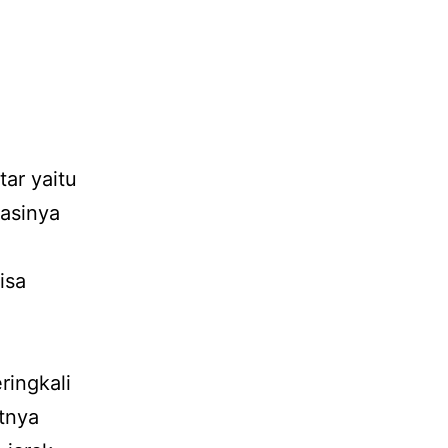
ar yaitu
asinya
isa
ringkali
tnya