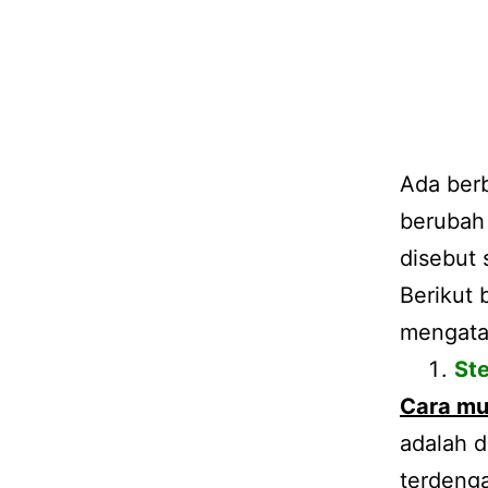
Ada berb
berubah 
disebut 
Berikut 
mengata
St
Cara
mu
adalah 
terdeng