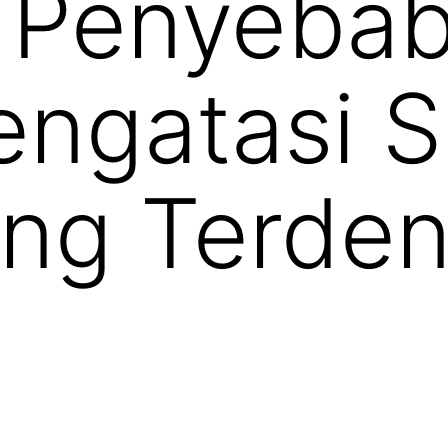
i Penyeba
ngatasi S
ang Terde