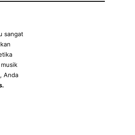
tu sangat
akan
etika
 musik
, Anda
s.