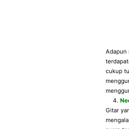
Adapun m
terdapa
cukup tu
mengguna
menggun
Ne
Gitar ya
mengala