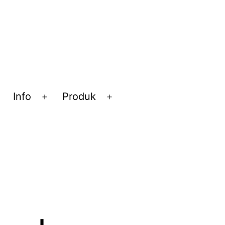
Info
Produk
Open
Open
Open
menu
menu
menu