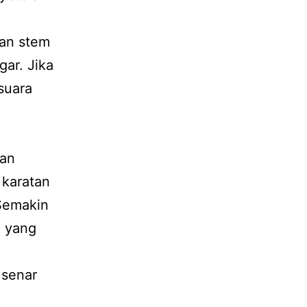
kan stem
ar. Jika
suara
kan
 karatan
 Semakin
a yang
 senar