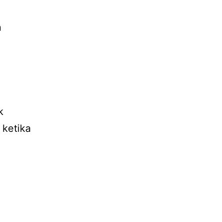
n
k
 ketika